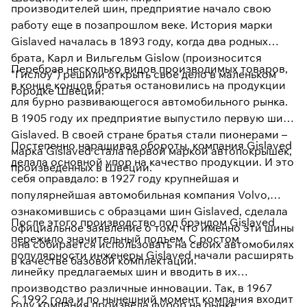
производителей шин, предприятие начало свою
работу еще в позапрошлом веке. История марки
Gislaved началась в 1893 году, когда два родных
брата, Карл и Вильгельм Gislow (произносится
Перебрав несколько видов производимых товаров,
"Гислоу") решили открыть свое дело в маленьком
в конце концов братья остановились на продукции
городке Швеции.
для бурно развивающегося автомобильного рынка.
В 1905 году их предприятие выпустило первую шину
Gislaved. В своей стране братья стали пионерами –
Постепенно наращивая обороты, компания Gislaved
марка Gislaved стала первой маркой автопокрышек,
делала основной упор на качество продукции. И это
произведенных в Швеции.
себя оправдало: в 1927 году крупнейшая и
популярнейшая автомобильная компания Volvo,
ознакомившись с образцами шин Gislaved, сделала
После этого производство под брэндом Gislaved
официальное заявление о том, что именно эти шины
пережило значительный подъем. С ростом
она собирается использовать на своих автомобилях
популярности инженеры Gislaved начали расширять
в качестве базовой комплектации.
линейку предлагаемых шин и вводить в их
производство различные инновации. Так, в 1967
С 1992 года и по нынешний момент компания входит
году компания произвела фурор на рынке