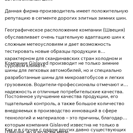
Данная фирма-производитель имеет положительную
репутацию в сегменте дорогих элитных зимних шин.
Географическое расположение компании (Швеция)
обуславливает очень тщательную адаптацию шин к
сложным метеоусловиям и дает возможность
тестировать новые образцы продукции в
характерном для скандинавских стран холодном и
Компания Gislaved производит не только зимние
суровом климате.
шины для легковых автомобилей, но и специально
разработанные шины для микроавтобусов и легких
грузовиков. Водители-профессионалы отмечают их
надежность и отличные потребительские качества.
Постоянное улучшение качества продукции, его
тщательный контроль, а также большое количество
внедряемых в производство инноваций в сфере
технологий и материалов – это причины, благодаря
которым компания Gislaved известна не только в
Как и в случае с рядом других давно существующих
Швеции, но и во всем мире.