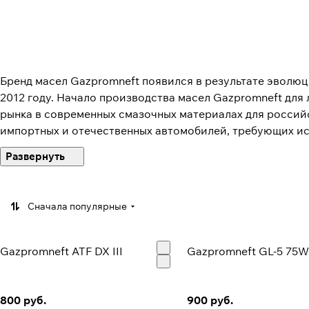
Бренд масел Gazpromneft появился в результате эволю
2012 году. Начало производства масел Gazpromneft для
рынка в современных смазочных материалах для российс
импортных и отечественных автомобилей, требующих ис
БРЕНД GAZPROMNEFT — НАЦИОНАЛЬНЫЙ ЛИДЕР МА
За семь лет своего существования линейка масел Gazpr
Сначала популярные
автомобилей, до значительного ассортимента, ориентир
Сегодня под брендом Gazpromneft производятся соврем
специальные жидкости для легковых и лёгких коммерчес
Gazpromneft ATF DX III
Gazpromneft GL-5 75W
800 руб.
900 руб.