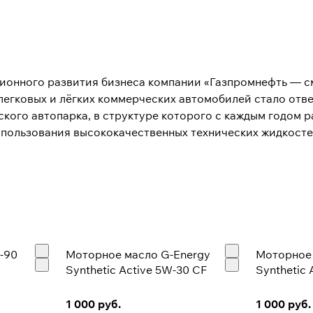
ционного развития бизнеса компании «Газпромнефть — 
 легковых и лёгких коммерческих автомобилей стало отв
кого автопарка, в структуре которого с каждым годом р
пользования высококачественных технических жидкосте
ССОВОГО СЕГМЕНТА!
omneft выросла от нескольких продуктов для основных м
ованного на самый широкий круг автолюбителей как в Ро
енные моторные и трансмиссионные масла, пластичные 
ких автомобилей.
-90
Моторное масло G-Energy
Моторное 
Synthetic Active 5W-30 CF
Synthetic 
1 000 руб.
1 000 руб.