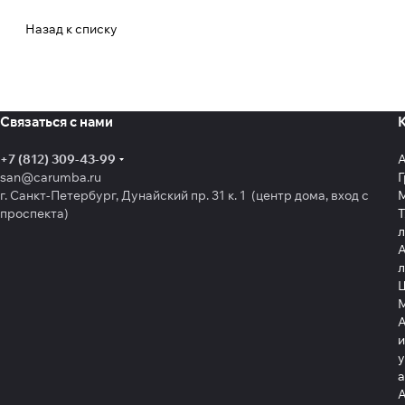
Назад к списку
Связаться с нами
+7 (812) 309-43-99
san@carumba.ru
Г
г. Санкт-Петербург, Дунайский пр. 31 к. 1 (центр дома, вход с
проспекта)
Т
л
А
л
Щ
А
и
у
А