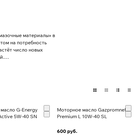
смазочные материалы» в
етом на потребность
астёт число новых
й.
арок и моделей
ссии, так и за рубежом.
смазки, антифризы и
масло G-Energy
Моторное масло Gazpromneft
Active 5W-40 SN
Premium L 10W-40 SL
600 руб.