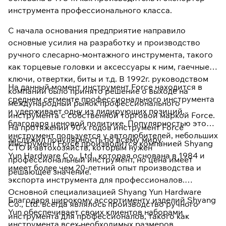
инструмента профессионального класса.
С начала основания предприятие направило
основные усилия на разработку и производство
ручного слесарно-монтажного инструмента, такого
как торцевые головки и аксессуары к ним, гаечные
ключи, отвертки, биты и т.д. В 1992г. руководством
На данный момент инструмент Force находится в
компании было принято решение о выходе на
среднем сегменте профессионального инструмента
международный рынок профессионального
и удерживает одну из лидирующих позиций,
инструмента с собственной торговой маркой Force.
благодаря ценовой политике. Популярностью этот
На протяжении 90-х годов инструмент Force
инструмент пользуется у автолюбителей, небольших
заслужил популярность по всему миру.
Инструмент Force производится компанией Shyang
СТО и автохозяйств, которым нужен
Yun Hardware Co., Ltd., которая основана в 1984 и
профессиональный инструмент, но цена имеет
имеет более чем 20-летний опыт производства и
решающее значение.
экспорта инструмента для профессионалов.
Основной специализацией Shyang Yun Hardware
Благодаря широкому ассортименту изделий Shyang
Co., Ltd. всегда являлось производство ручного
Yun обеспечивает своих клиентов наборами
инструмента для профессионалов, такого как
инструмента всех необходимых размеров,