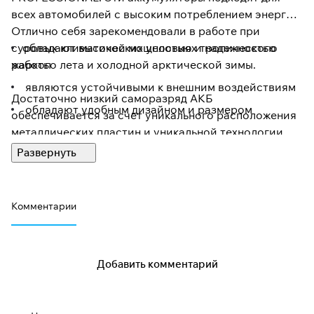
всех автомобилей с высоким потреблением энергии
Отлично себя зарекомендовали в работе при
суровых климатических условиях тропического
обладают высокой мощностью и надежностью
жаркого лета и холодной арктической зимы.
работы
являются устойчивыми к внешним воздействиям
Достаточно низкий саморазряд АКБ
обладают удобным дизайном и размером
обеспечивается за счет уникального расположения
металлических пластин и уникальной технологии
СА100. Она позволяет даже при достаточно
долговременном простое очень быстро возвратить
наш аккумулятор в рабочее состояние.
Комментарии
Добавить комментарий