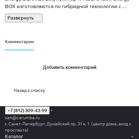
BOX изготовляются по гибридной технологии с
добавлением кальциевого сплава.
Отличаются аккумуляторы Energy BOX от тех же
аккумуляторов A-MEGA - меньшим периодом
Комментарии
гарантии, другими словами у них меньший ресурс
эксплуатации. Другими словами, аккумуляторы
Energy BOX, это бюджетный вариант, возможность
купить аккумулятор хорошего качества, но по более
Добавить комментарий
низкой цене.
Назад к списку
+7 (812) 309-43-99
san@carumba.ru
г. Санкт-Петербург, Дунайский пр. 31 к. 1 (центр дома, вход с
проспекта)
Каталог