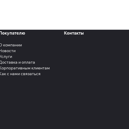
егионах России.
тии.
Покупателю
Контакты
О компании
Новости
Услуги
Доставка и оплата
Корпоративным клиентам
Как с нами связаться