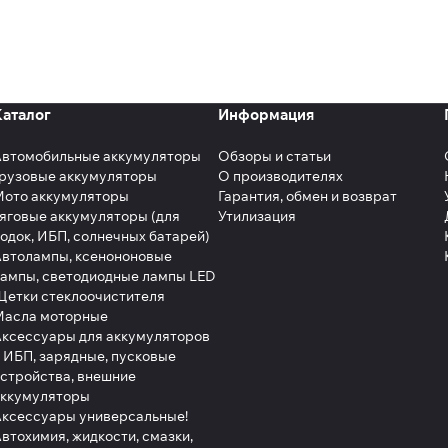
ую сеть, насчитывающую более 200 партнеров во всех р
н мира: в Европу, Латинскую Америку, страны СНГ и Бал
а грузовых ЦМК шин мощностью 1,0 млн. шт. в год.
Каталог
Информация
Автомобильные аккумуляторы
Обзоры и статьи
рузовые аккумуляторы
О производителях
Мото аккумуляторы
Гарантия, обмен и возврат
яговые аккумуляторы (для
Утилизация
одок, ИБП, солнечных батарей)
втолампы, ксенононовые
ампы, светодиодные лампы LED
етки стеклоочистителя
Масла моторные
ксессуары для аккумуляторов
 ИБП, зарядные, пусковые
стройства, внешние
аккумуляторы
ксессуары универсальные!
втохимия, жидкости, смазки,