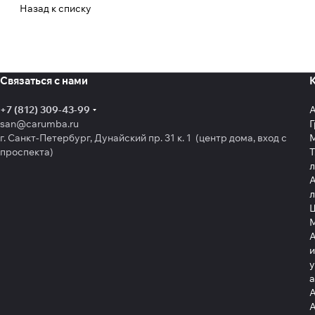
Продукция «Кордиант» продается через дистрибьюторск
Назад к списку
Продукция холдинга экспортируется более чем в 30 стра
Крупнейшие завершенные проекты: создание производств
Связаться с нами
+7 (812) 309-43-99
san@carumba.ru
Г
г. Санкт-Петербург, Дунайский пр. 31 к. 1 (центр дома, вход с
проспекта)
Т
л
А
л
Щ
А
и
у
А
А