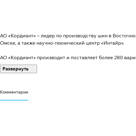
АО «Кордиант» – лидер по производству шин в Восточно
Омске, а также научно-технический центр «Интайр».
АО «Кордиант» производит и поставляет более 280 вари
Компания «Кордиант» имеет ведущие позиции на россий
2016 года, продукция АО «Кордиант» заняла первое мест
Комментарии
Объем реализации легкогрузовых шин Cordiant в России
реализации грузовых шин увеличился на +123%, в результ
(второе место в сегменте).
Основные бренды: легковые и легкогрузовые шины Cordian