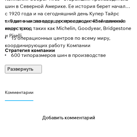
шин в Северной Америке. Ее история берет начало
с 1920 года и на сегодняшний день Купер Тайрс
входит в число ведущих производителей шинной
9 шинных заводов, производящих 45 миллионов
индустрии, таких как Michelin, Goodyear, Bridgestone
колес в год
и Pirelli.
15 операционных центров по всему миру,
координирующих работу Компании
Стратегия компании
600 типоразмеров шин в производстве
Основным направлением Купер - является
собственные испытательный и технический
удовлетвроение потребности внутреннего рынка
центры
Северной Америки и Канады. Позиция компании
заключается не в стремлении попасть в число
Комментарии
производителей, продукция которых поставляется
на конвейеры автозаводов для первичного монтажа,
а в предоставлении потребителю. уже в порядке
осмысленного выбора, решений для перехода на
Добавить комментарий
более качественный уровень. Покупатель шин Купер
- это человек который ставит на свой автомобиль