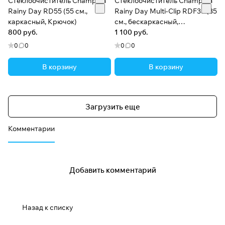
Стеклоочиститель Champion
Стеклоочиститель Champion
Rainy Day RD55 (55 см.,
Rainy Day Multi-Clip RDF35 (35
каркасный, Крючок)
см., бескаркасный,
800 руб.
Универсальный)
1 100 руб.
0
0
0
0
В корзину
В корзину
Загрузить еще
Комментарии
Добавить комментарий
Назад к списку