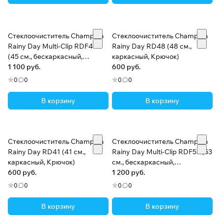
Стеклоочиститель Champion
Стеклоочиститель Champion
Rainy Day Multi-Clip RDF45
Rainy Day RD48 (48 см.,
(45 см., бескаркасный,
каркасный, Крючок)
Универсальный)
1 100 руб.
600 руб.
0
0
0
0
В корзину
В корзину
Стеклоочиститель Champion
Стеклоочиститель Champion
Rainy Day RD41 (41 см.,
Rainy Day Multi-Clip RDF53 (53
каркасный, Крючок)
см., бескаркасный,
600 руб.
Универсальный)
1 200 руб.
0
0
0
0
В корзину
В корзину