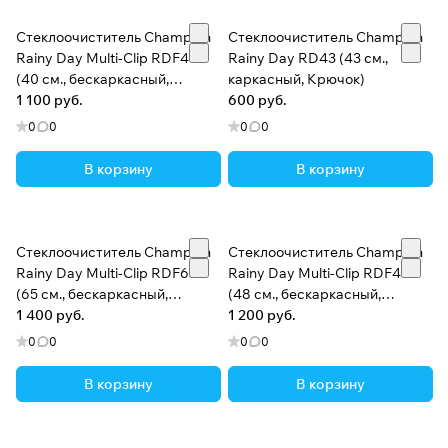
Стеклоочиститель Champion
Стеклоочиститель Champion
Rainy Day Multi-Clip RDF40
Rainy Day RD43 (43 см.,
(40 см., бескаркасный,
каркасный, Крючок)
Универсальный)
1 100 руб.
600 руб.
0
0
0
0
В корзину
В корзину
Стеклоочиститель Champion
Стеклоочиститель Champion
Rainy Day Multi-Clip RDF65
Rainy Day Multi-Clip RDF48
(65 см., бескаркасный,
(48 см., бескаркасный,
Универсальный)
1 400 руб.
Универсальный)
1 200 руб.
0
0
0
0
В корзину
В корзину