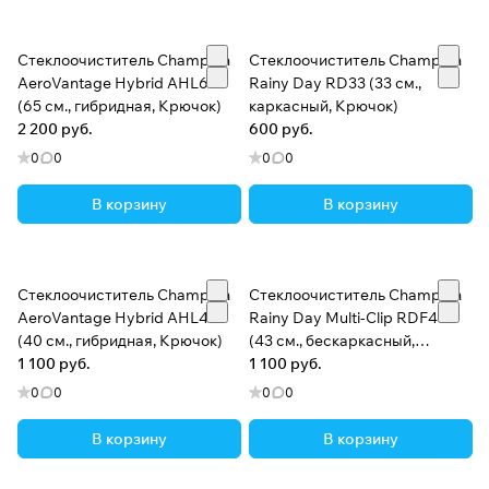
Стеклоочиститель Champion
Стеклоочиститель Champion
AeroVantage Hybrid AHL65
Rainy Day RD33 (33 см.,
(65 см., гибридная, Крючок)
каркасный, Крючок)
2 200 руб.
600 руб.
0
0
0
0
В корзину
В корзину
Стеклоочиститель Champion
Стеклоочиститель Champion
AeroVantage Hybrid AHL40
Rainy Day Multi-Clip RDF43
(40 см., гибридная, Крючок)
(43 см., бескаркасный,
1 100 руб.
Универсальный)
1 100 руб.
0
0
0
0
В корзину
В корзину