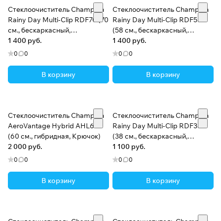
Стеклоочиститель Champion
Стеклоочиститель Champion
Rainy Day Multi-Clip RDF70 (70
Rainy Day Multi-Clip RDF58
см., бескаркасный,
(58 см., бескаркасный,
Универсальный)
1 400 руб.
Универсальный)
1 400 руб.
0
0
0
0
В корзину
В корзину
Стеклоочиститель Champion
Стеклоочиститель Champion
AeroVantage Hybrid AHL60
Rainy Day Multi-Clip RDF38
(60 см., гибридная, Крючок)
(38 см., бескаркасный,
2 000 руб.
Универсальный)
1 100 руб.
0
0
0
0
В корзину
В корзину