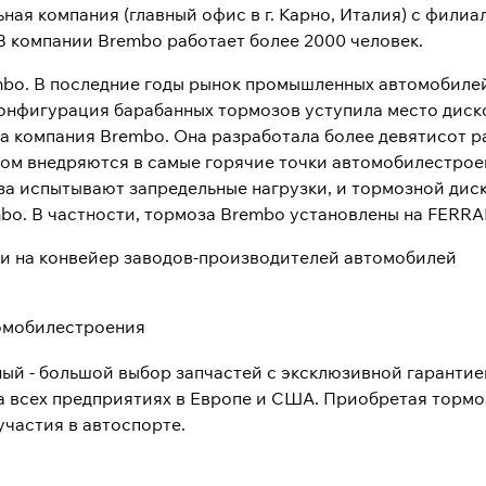
ная компания (главный офис в г. Карно, Италия) с фили
В компании Brembo работает более 2000 человек.
rembo. В последние годы рынок промышленных автомобиле
 конфигурация барабанных тормозов уступила место дис
а компания Brembo. Она разработала более девятисот р
хом внедряются в самые горячие точки автомобилестро
моза испытывают запредельные нагрузки, и тормозной дис
mbo. В частности, тормоза Brembo установлены на FERRA
и на конвейер заводов-производителей автомобилей
омобилестроения
й - большой выбор запчастей с эксклюзивной гарантие
а всех предприятиях в Европе и США. Приобретая тормо
участия в автоспорте.