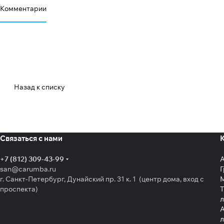
Комментарии
Назад к списку
Связаться с нами
+7 (812) 309-43-99
san@carumba.ru
Г
г. Санкт-Петербург, Дунайский пр. 31 к. 1 (центр дома, вход с
проспекта)
Т
л
А
л