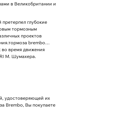
алами в Великобритании и
й претерпел глубокие
ковым тормозным
азличных проектов
ения.тормоза brembo
к во время движения
RI М. Шумахера.
й, удостоверяющей их
за Brembo, Вы покупаете