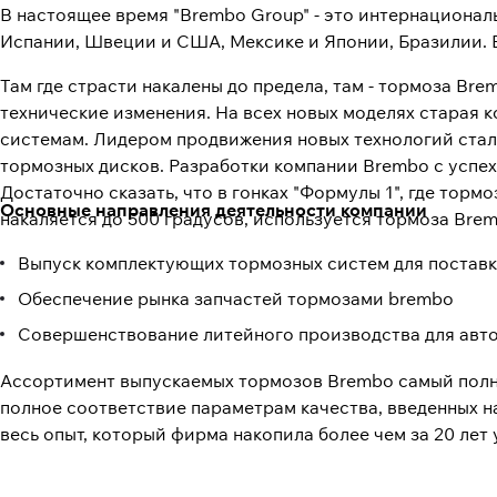
В настоящее время "Brembo Group" - это интернациональ
Испании, Швеции и США, Мексике и Японии, Бразилии. 
Там где страсти накалены до предела, там - тормоза B
технические изменения. На всех новых моделях старая
системам. Лидером продвижения новых технологий стал
тормозных дисков. Разработки компании Brembo с успе
Достаточно сказать, что в гонках "Формулы 1", где тор
Основные направления деятельности компании
накаляется до 500 градусов, используется тормоза Bre
Выпуск комплектующих тормозных систем для поставк
Обеспечение рынка запчастей тормозами brembo
Совершенствование литейного производства для авт
Ассортимент выпускаемых тормозов Brembo самый полны
полное соответствие параметрам качества, введенных н
весь опыт, который фирма накопила более чем за 20 лет 