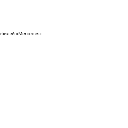
мобилей «Mercedes»
 качества по приемлемой
 компании, но дает
налы с большим опытом