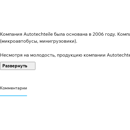
Компания Autotechteile была основана в 2006 году. Ко
(микроавтобусы, минигрузовики).
Несмотря на молодость, продукцию компании Autotechteil
Девиз компании – «максимальный сервис при минимальны
цене при максимальном внимании к клиенту. Политика к
возможность развиваться и нашим партнерам.
Комментарии
Все товары от Autotechteile обеспечены сертификатами
Гордость компании – ее персонал. В компании работаю
работы и специализацией по запасным частям для авто