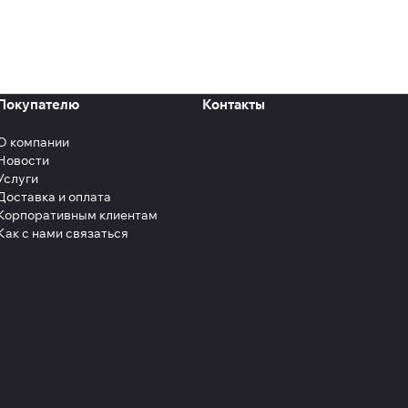
рение ассортимента,
 это лишь несколько
ании.
ртимент запчастей,
Покупателю
Контакты
 а гибкая система
О компании
Новости
Услуги
Доставка и оплата
Корпоративным клиентам
Как с нами связаться