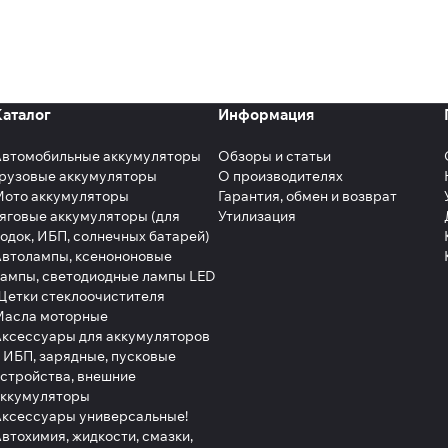
ние спроса и потребности клиентов, постоянное расши
ение гибкой системы скидок для оптовых покупателей –
м контролем и вниманием руководства и персонала комп
ьное наличие товара на складах компании. Широкий ассо
Каталог
Информация
удовлетворить самые разнообразные и сложные запросы,
нимальные сроки.
Автомобильные аккумуляторы
Обзоры и статьи
рузовые аккумуляторы
О производителях
Мото аккумуляторы
Гарантия, обмен и возврат
яговые аккумуляторы (для
Утилизация
одок, ИБП, солнечных батарей)
втолампы, ксенононовые
ампы, светодиодные лампы LED
етки стеклоочистителя
Масла моторные
ксессуары для аккумуляторов
 ИБП, зарядные, пусковые
стройства, внешние
аккумуляторы
ксессуары универсальные!
втохимия, жидкости, смазки,