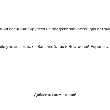
мпания специализируется на продаже запчастей для авто
e уже знают, как в Западной, так и Восточной Европе.
х ценах». То есть, это продажа запчастей европейского
омпании позволяет совершенствоваться не только самой
 качества, имеют техническую и гарантийную поддержку.
т лучшие специалисты по подбору запчастей, профессио
Добавить комментарий
мобилей марки «Mercedes».