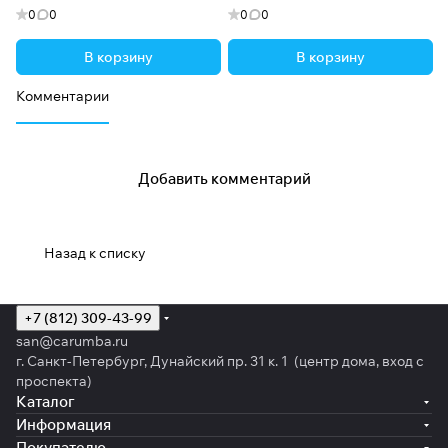
0
0
0
0
В корзину
В корзину
Комментарии
Добавить комментарий
Назад к списку
+7 (812) 309-43-99
san@carumba.ru
г. Санкт-Петербург, Дунайский пр. 31 к. 1 (центр дома, вход с
проспекта)
Каталог
Информация
Покупателю