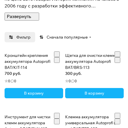
2006 году с разработки эффективного
производства и анализа спроса на автоаксессуары
у российских водителей.
Производство размещено на 30 предприятиях в
Фильтр
Сначала популярные
Китае, Тайване и России. В России представлено
шесть торговых марок компании. Под брендом
Outback компания экспортирует продукцию в
Кронштейн крепления
Щетка для очистки клемм
Европу.
аккумулятора Autoprofi
аккумулятора Autoprofi
BAT/KIT-114
BAT/BRS-113
700 руб.
300 руб.
Помимо собственных брендов ТД «АВТОПРОФИ»
является эксклюзивным дистрибьютором брендов
0
0
0
0
Sparco Corsa, Westlake Tyres, Willson, Momo, Chupa
В корзину
В корзину
Chups.
Логистические центры и оптовые базы автотоваров
расположены в Москве, Санкт-Петербурге, Казани,
Инструмент для чистки
Клемма аккумулятора
Красноярске, Новосибирске и Владивостоке.
клемм аккумулятора
универсальная Autoprofi (1