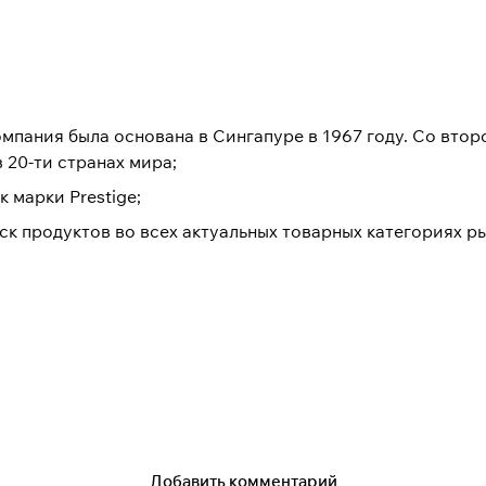
пания была основана в Сингапуре в 1967 году. Со втор
 20-ти странах мира;
марки Prestige;
 продуктов во всех актуальных товарных категориях ры
а актуальных технологических разработок в странах – 
тве своих продуктов под брендом ARTWAY.
вых международных рынков.
Добавить комментарий