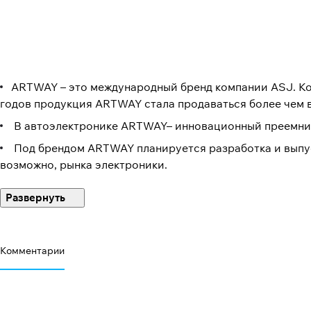
ARTWAY – это международный бренд компании ASJ. Ком
годов продукция ARTWAY стала продаваться более чем в
В автоэлектронике ARTWAY– инновационный преемник 
Под брендом ARTWAY планируется разработка и выпуск
возможно, рынка электроники.
Принцип разработки новых продуктов ARTWAY : Покупк
категориям и применение этих технологий в производс
Стратегия развития бренда ARTWAY – завоевание но
Комментарии