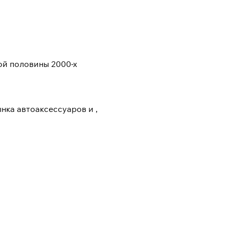
ой половины 2000-х
нка автоаксессуаров и ,
экспертах по товарным