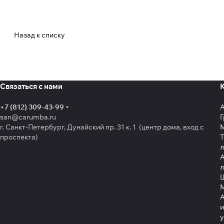
Назад к списку
Связаться с нами
+7 (812) 309-43-99
san@carumba.ru
Г
г. Санкт-Петербург, Дунайский пр. 31 к. 1 (центр дома, вход с
проспекта)
Т
л
А
л
Щ
А
и
у