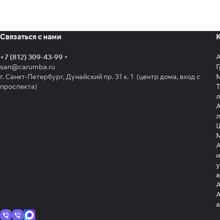
Связаться с нами
+7 (812) 309-43-99
san@carumba.ru
Г
г. Санкт-Петербург, Дунайский пр. 31 к. 1 (центр дома, вход с
проспекта)
Т
л
А
л
Щ
А
и
у
А
А