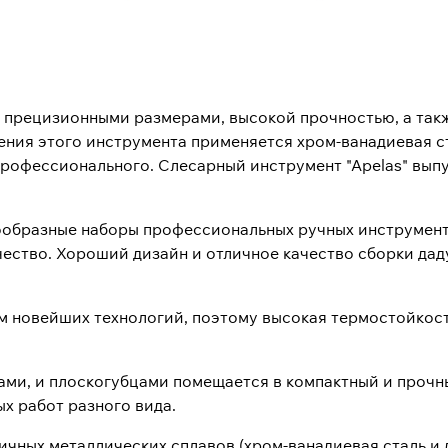
, прецизионными размерами, высокой прочностью, а та
ления этого инструмента применяется хром-ванадиевая с
профессионального. Слесарный инструмент "Apelas" выпу
нообразные наборы профессиональных ручных инструмент
ачество. Хороший дизайн и отличное качество сборки да
м новейших технологий, поэтому высокая термостойкост
ами, и плоскогубцами помещается в компактный и прочн
 работ разного вида.
ичных металлических сплавов (хром-ванадиевая сталь и д