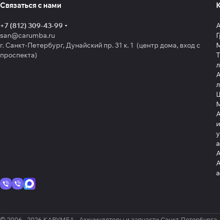
Связаться с нами
+7 (812) 309-43-99
san@carumba.ru
Г
г. Санкт-Петербург, Дунайский пр. 31 к. 1 (центр дома, вход с
проспекта)
Т
л
А
л
Щ
А
и
у
А
А
© 2006 - 2026 КАРУМБА - Аккумуляторы и запчасти Санкт-Петербурга.