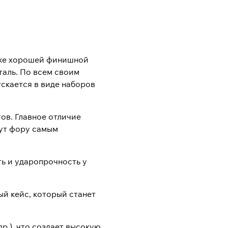
кже хорошей финишной
таль. По всем своим
скается в виде наборов
ов. Главное отличие
дут фору самым
ь и ударопрочность у
ый кейс, который станет
р.), что создает высокую