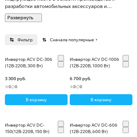
разработки автомобильных аксессуаров и
видеорегистраторов.
Основная цель компании – улучшение комфорта
водителя и пассажиров. Мы понимаем, что эта цель
Фильтр
Сначала популярные
может быть достигнута путем планомерного
расширения и совершенствования ассортимента с
учетом потребности рынка.
Инвертор ACV DC-306
Инвертор ACV DC-1006
(12В-220В, 300 Вт)
(12В-220В, 1000 Вт)
3 300 руб.
6 700 руб.
0
0
0
0
В корзину
В корзину
Инвертор ACV DC-
Инвертор ACV DC-606
150(12В-220В, 150 Вт)
(12В-220В, 600 Вт)