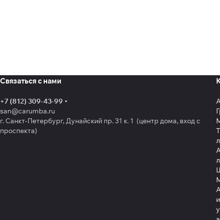
Связаться с нами
+7 (812) 309-43-99
san@carumba.ru
Г
г. Санкт-Петербург, Дунайский пр. 31 к. 1 (центр дома, вход с
проспекта)
Т
л
А
л
Щ
А
и
у