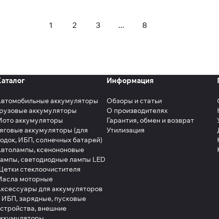
1
2
3
...
8
Каталог
Информация
Автомобильные аккумуляторы
Обзоры и статьи
рузовые аккумуляторы
О производителях
Мото аккумуляторы
Гарантия, обмен и возврат
яговые аккумуляторы (для
Утилизация
одок, ИБП, солнечных батарей)
втолампы, ксенононовые
ампы, светодиодные лампы LED
етки стеклоочистителя
Масла моторные
ксессуары для аккумуляторов
 ИБП, зарядные, пусковые
стройства, внешние
аккумуляторы