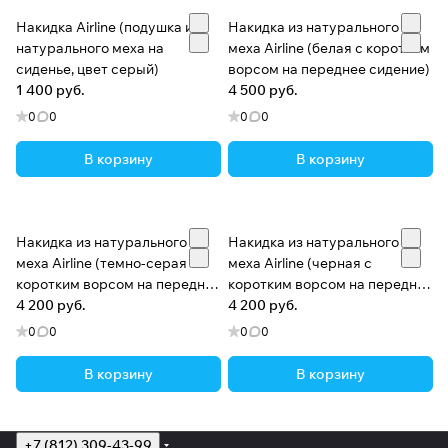
Накидка Airline (подушка из
Накидка из натурального
натурального меха на
меха Airline (белая с коротким
сиденье, цвет серый)
ворсом на переднее сидение)
1 400 руб.
4 500 руб.
0
0
0
0
В корзину
В корзину
Накидка из натурального
Накидка из натурального
меха Airline (темно-серая с
меха Airline (черная с
коротким ворсом на переднее
коротким ворсом на переднее
сидение)
4 200 руб.
сидение)
4 200 руб.
0
0
0
0
В корзину
В корзину
+7 (812) 309-43-99